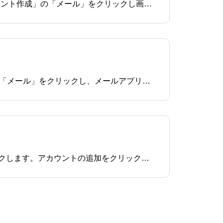
このページはメーラーのThunderbirdの設定方法を解説しています。「アカウント」にある「新しいアカウント作成」の「メール」をクリックし画面左下の「メールアカウントを設定する」をクリックメールアカウント設定ウィンドウが表示されますので、にチェックを入れ「続ける」を
このページはWindows10メールにメールアカウントを設定する方法を解説しています。スタート画面にて「メール」をクリックし、メールアプリが立ち上がりましたら「使ってみる」をクリックしてください。開始をクリックしてください左下の「歯車」アイコンをクリックし、右側に
このページではMicrosoft Outlookの設定方法をご案内いたします。Outlookを立ち上げ、ファイルをクリックします。アカウントの追加をクリックします。メールアドレスを入力し｢詳細オプション｣をクリックします。｢自分で自分のアカウントを手動で設定｣にチ