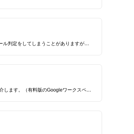
ホームページを公開しているサーバーから直接送信されるメールとなりますのでスパムフィルタが迷惑メール判定をしてしまうことがありますが、下記のフィルタを作成する方法で回避することができます。お問い合せフォームから受信したメールを開きます。 メールを開いたあと，右上にある返信ボタンの横の▼ボタ
このページでは@gmail.comというアカウントの無料版Gmail上で独自ドメインの送受信をする方法をご紹介します。（有料版のGoogleワークスペースは設定が異なります）Gmailの右上にある歯車をクリックし、「設定」を選択してください。「アカウントとインポート」タブを選